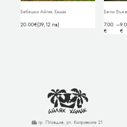
Бебешки Айляк Хамак
Бели Въже
20.00
€
(39,12 лв)
7.00
–
9.
€
€
гр. Пловдив, ул. Копривките 21