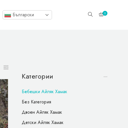
Home
Продукт
Бебешки Айляк Хамак
0
Български
Категории
Бебешки Айляк Хамак
Без Категория
Двоен Айляк Хамак
Детски Айляк Хамак