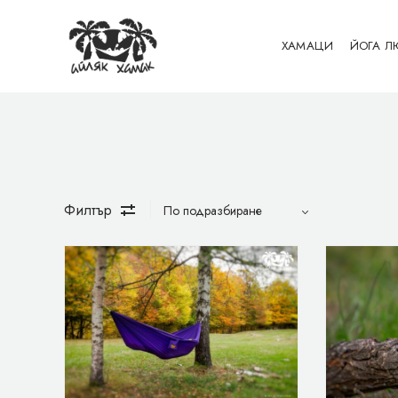
Бебешки Айляк Хамак
ХАМАЦИ
ЙОГА Л
Филтър