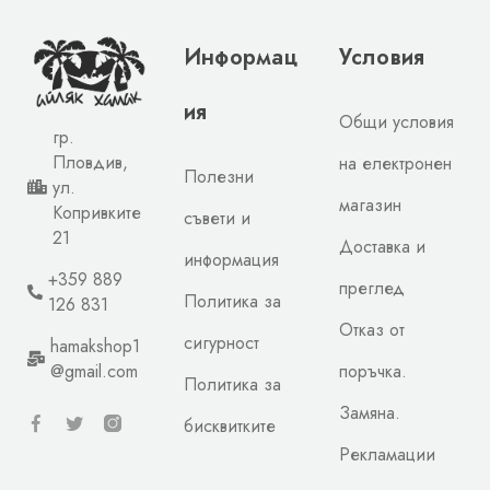
Информац
Условия
ия
Общи условия
гр.
Пловдив,
на електронен
Полезни
ул.
магазин
Копривките
съвети и
21
Доставка и
информация
+359 889
преглед
Политика за
126 831
Отказ от
сигурност
hamakshop1
@gmail.com
поръчка.
Политика за
Замяна.
бисквитките
Рекламации