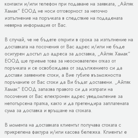
контакти и/или телефон при подаване на заявката, „Айляк
Хамак“ ЕООД не носи отговорност за неточно
изпълнение на поръчката в следствие на подадената
невярна информация от Вас.
В случай, че не бъдете открити в срока за изпълнение на
доставката на посочения от Вас адрес и/или не бъде
осигурен достъп до адреса за доставка, „Айляк Хамак“
ЕООД ще приеме това за неоснователен отказ от
поръчката и се освобождава от задължението си да
достави заявените стоки, а Вие губите възможността
поръчаните от Вас стоки да Ви бъдат доставени. „Айляк
Хамак“ ЕООД запазва правото си да изпрати на
посочения от Вас електронен адрес уведомление за
непотърсена пратка, както и да претендира заплатената
сума за доставка и връщане на стоката.
В момента на доставката клиентът получава стоката с
прикрепена фактура и/или касова бележка. Клиентът е