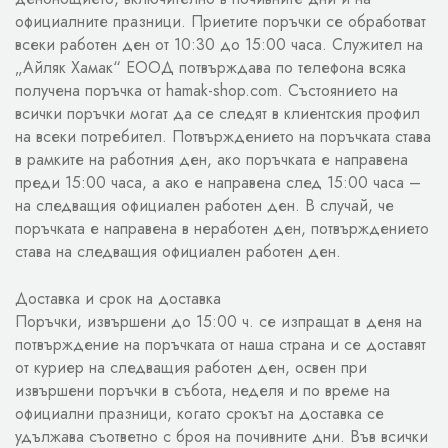
официалните празници. Приетите поръчки се обработват
всеки работен ден от 10:30 до 15:00 часа. Служител на
„Айляк Хамак“ ЕООД потвърждава по телефона всяка
получена поръчка от hamak-shop.com. Състоянието на
всички поръчки могат да се следят в клиентския профил
на всеки потребител. Потвърждението на поръчката става
в рамките на работния ден, ако поръчката е направена
преди 15:00 часа, а ако е направена след 15:00 часа –
на следващия официален работен ден. В случай, че
поръчката е направена в неработен ден, потвърждението
става на следващия официален работен ден.
Доставка и срок на доставка
Поръчки, извършени до 15:00 ч. се изпращат в деня на
потвърждение на поръчката от наша страна и се доставят
от куриер на следващия работен ден, освен при
извършени поръчки в събота, неделя и по време на
официални празници, когато срокът на доставка се
удължава съответно с броя на почивните дни. Във всички