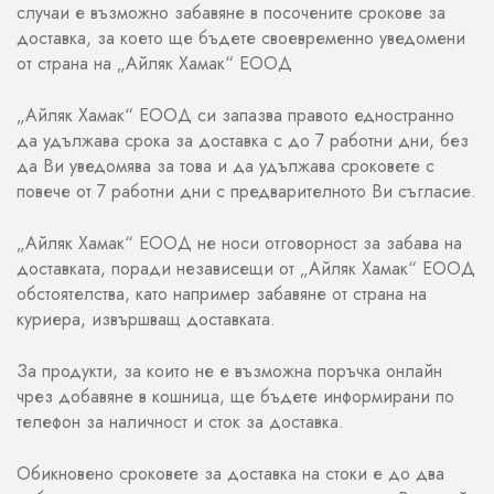
случаи е възможно забавяне в посочените срокове за
доставка, за което ще бъдете своевременно уведомени
от страна на „Айляк Хамак“ ЕООД
„Айляк Хамак“ ЕООД си запазва правото едностранно
да удължава срока за доставка с до 7 работни дни, без
да Ви уведомява за това и да удължава сроковете с
повече от 7 работни дни с предварителното Ви съгласие.
„Айляк Хамак“ ЕООД не носи отговорност за забава на
доставката, поради независещи от „Айляк Хамак“ ЕООД
обстоятелства, като например забавяне от страна на
куриера, извършващ доставката.
За продукти, за които не е възможна поръчка онлайн
чрез добавяне в кошница, ще бъдете информирани по
телефон за наличност и сток за доставка.
Обикновено сроковете за доставка на стоки е до два