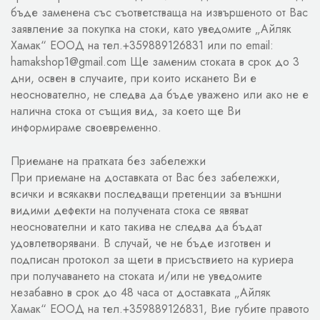
бъде заменена със съответстваща на извършеното от Вас
заявление за покупка на стоки, като уведомите „Айляк
Хамак“ ЕООД на тел.+359889126831 или по email:
hamakshop1@gmail.com Ще заменим стоката в срок до 3
дни, освен в случаите, при които искането Ви е
неоснователно, не следва да бъде уважено или ако не е
налична стока от същия вид, за което ще Ви
информираме своевременно.
Приемане на пратката без забележки
При приемане на доставката от Вас без забележки,
всички и всякакви последващи претенции за външни
видими дефекти на получената стока се явяват
неоснователни и като такива не следва да бъдат
удовлетворявани. В случай, че не бъде изготвен и
подписан протокол за щети в присъствието на куриера
при получаването на стоката и/или не уведомите
незабавно в срок до 48 часа от доставката „Айляк
Хамак“ ЕООД на тел.+359889126831, Вие губите правото