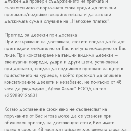
длъжен да провери съдържанието на пратката и
съответствието с поръчаната стока преди да попълни
протокола/подпише товарителницата и да заплати
дължимата сума в случаите на „Наложен платеж”.
Преглед за дефекти при доставка
При извършване на доставката, стоките следва да бъдат
прегледани внимателно от Вас или упълномощено от Вас
лице.При констатиране на външни видими дефекти –
евентуални повреди, удари и други щети, установени
при доставка, следва да подпишете протокол за щети в
присъствието на куриера, в който протокол да опишете
констатираните дефекти и незабавно, не по-късно от 48
часа да уведомите „Айляк Хамак“ ЕООД на тел.
+359889126831
Когато доставените стоки явно не съответстват на
поръчаните от Вас и това може да се установи при
обикновен преглед на доставените стоки,Вие имате
право в срок от 48 часа да поискате доставената стока да