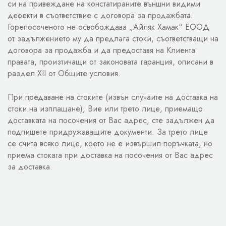
си на привеждане на констатираните външни видими
дефекти в съответствие с договора за продажбата.
Горепосоченото не освобождава „Айляк Хамак“ ЕООД
от задължението му да предлага стоки, съответстващи на
договора за продажба и да предоставя на Клиента
правата, произтичащи от законовата гаранция, описани в
раздел XII от Общите условия.
При предаване на стоките (извън случаите на доставка на
стоки на изплащане), Вие или трето лице, приемащо
доставката на посочения от Вас адрес, сте задължен да
подпишете придружаващите документи. За трето лице
се счита всяко лице, което не е извършил поръчката, но
приема стоката при доставка на посочения от Вас адрес
за доставка.