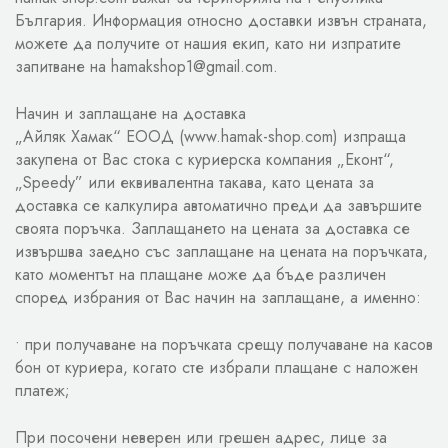
България. Информация относно доставки извън страната,
можете да получите от нашия екип, като ни изпратите
запитване на hamakshop1@gmail.com.
Начин и заплащане на доставка
„Айляк Хамак“ ЕООД (www.hamak-shop.com) изпраща
закупена от Вас стока с куриерска компания „Еконт“,
„Speedy” или еквивалентна такава, като цената за
доставка се калкулира автоматично преди да завършите
своята поръчка. Заплащането на цената за доставка се
извършва заедно със заплащане на цената на поръчката,
като моментът на плащане може да бъде различен
според избрания от Вас начин на заплащане, а именно:
• при получаване на поръчката срещу получаване на касов
бон от куриера, когато сте избрали плащане с наложен
платеж;
При посочени неверен или грешен адрес, лице за