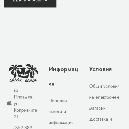
КЪМ МАГАЗИНА
Информац
Условия
ия
Общи условия
гр.
Пловдив,
на електронен
Полезни
ул.
магазин
Копривките
съвети и
21
Доставка и
информация
+359 889