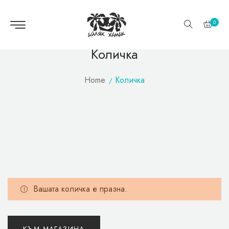
0
Количка
Home
Количка
Вашата количка е празна.